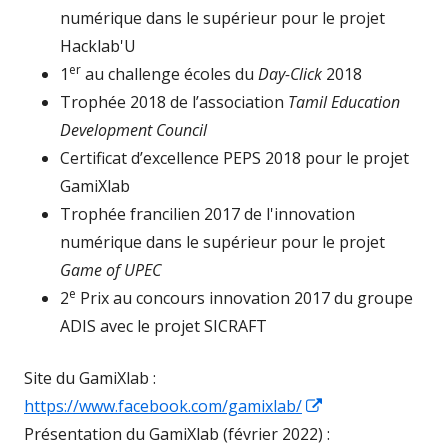
numérique dans le supérieur pour le projet
Hacklab'U
er
1
au challenge écoles du
Day-Click
2018
Trophée 2018 de l’association
Tamil Education
Development Council
Certificat d’excellence PEPS 2018 pour le projet
GamiXlab
Trophée francilien 2017 de l'innovation
numérique dans le supérieur pour le projet
Game of UPEC
e
2
Prix au concours innovation 2017 du groupe
ADIS avec le projet SICRAFT
Site du GamiXlab :
Opens
https://www.facebook.com/gamixlab/
in
Présentation du GamiXlab (février 2022) :