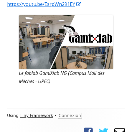
Opens
a
https://youtu.be/EsrpWn291EY
in
new
a
window
new
window
Le fablab GamiXlab NG (Campus Mail des
Mèches - UPEC)
Footer
Using
Tiny Framework
•
Connexion
Content
Facebook
Twitter
E-
Social