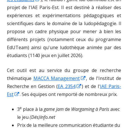
in
a
projet de l'IAE Paris-Est. Il est destiné à réaliser des
a
new
expériences et expérimentations pédagogiques et
new
window
scientifiques dans le domaine de la ludopédagogie. Il
window
propose un cadre physique pour mener à bien les
différents projets (notamment ceux du programme
EdUTeam) ainsi qu'une ludothèque animée par des
étudiants (1140 jeux en juillet 2026).
Cet outil est au service du groupe de recherche
Opens
thématique
MACCA Management
, de l'Institut de
Opens
in
Recherche en Gestion (
EA 2354
) et de l'
IAE Paris-
Opens
in
a
Est
. Ses équipes ont remporté de nombreux prix.
in
a
new
e
3
place à la
game jam
de
Wargaming à Paris
avec
a
new
window
le jeu
(Dés)Info.net
new
window
Prix de la meilleure communication étudiante du
window