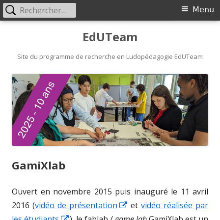
Rechercher :
Primary
Menu
Menu
Skip
EdUTeam
to
content
Site du programme de recherche en Ludopédagogie EdUTeam
GamiXlab
Ouvert en novembre 2015 puis inauguré le 11 avril
Opens
2016 (
vidéo de présentation
et
vidéo réalisée par
Opens
in
les étudiants
), le fablab /
game lab
GamiXlab est un