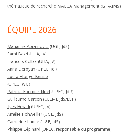
thématique de recherche MACCA Management (GT-AIMS)
ÉQUIPE 2026
Marianne Abramovici
(UGE, JdS)
Sami Bakri (UHA, JV)
François Collas (UHA, JV)
Anna Deroyan
(UPEC, JdR)
Louïa Efongo Besise
(UPEC, WG)
Patricia Fournier-Noël
(UPEC, JdR)
Guillaume Garçon
(CLEMI, JdS/LSP)
Ilyes Hmadi
(UPEC, JV)
Amélie Hohweiller (UGE, JdS)
Catherine Lande
(UGE, JdS)
Philippe Lépinard
(UPEC, responsable du programme)