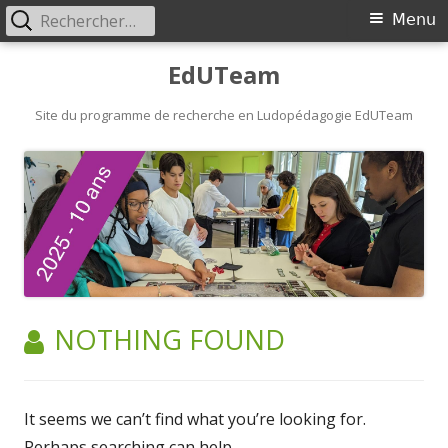
Rechercher :
Primary
Menu
Menu
Skip
EdUTeam
to
content
Site du programme de recherche en Ludopédagogie EdUTeam
NOTHING FOUND
It seems we can’t find what you’re looking for.
Perhaps searching can help.