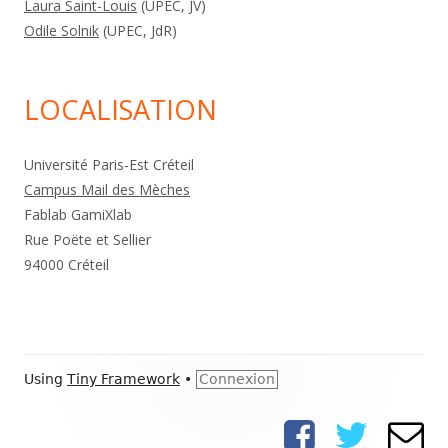
Laura Saint-Louis
(UPEC, JV)
Odile Solnik
(UPEC, JdR)
LOCALISATION
Université Paris-Est Créteil
Campus Mail des Mèches
Fablab GamiXlab
Rue Poëte et Sellier
94000 Créteil
Footer
Using
Tiny Framework
•
Connexion
Content
Facebook
Twitter
E-
Social
mai